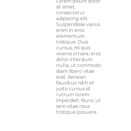
Lorem ipsum dolor
sit amet,
consectetur
adipiscing elit.
Suspendisse varius
enim in eros
elementum
tristique. Duis
cursus, mi quis
viverra ornare, eros
dolor interdum
nulla, ut commodo
diam libero vitae
erat. Aenean
faucibus nibh et
justo cursus id
rutrum lorem
imperdiet. Nunc ut
sem vitae risus
tristique posuere.