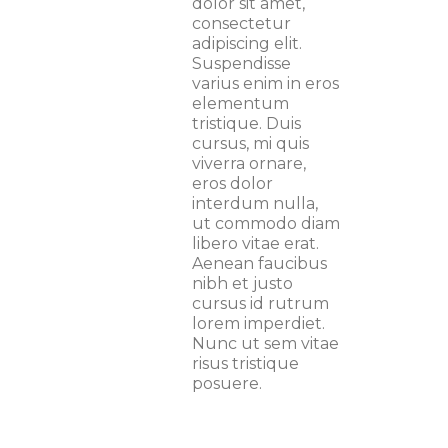
dolor sit amet,
consectetur
adipiscing elit.
Suspendisse
varius enim in eros
elementum
tristique. Duis
cursus, mi quis
viverra ornare,
eros dolor
interdum nulla,
ut commodo diam
libero vitae erat.
Aenean faucibus
nibh et justo
cursus id rutrum
lorem imperdiet.
Nunc ut sem vitae
risus tristique
posuere.