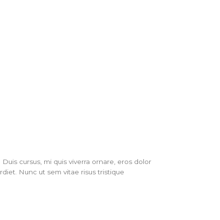
Call back
tact
Duis cursus, mi quis viverra ornare, eros dolor
iet. Nunc ut sem vitae risus tristique