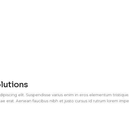
ts
Brands
Projects
About
Con
lutions
piscing elit. Suspendisse varius enim in eros elementum tristique. 
ae erat. Aenean faucibus nibh et justo cursus id rutrum lorem imperd